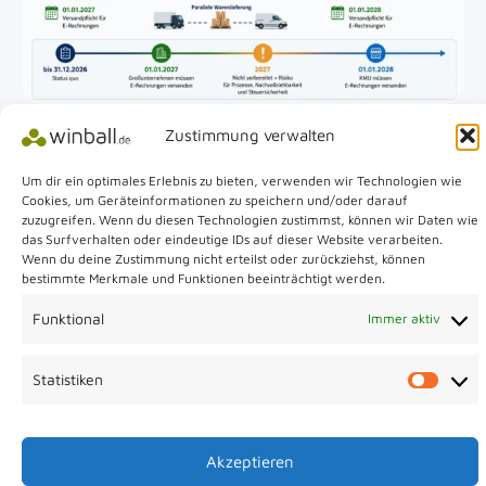
Zustimmung verwalten
Die E-Rechnungspflicht trifft viele KMU früher als
erwartet
Um dir ein optimales Erlebnis zu bieten, verwenden wir Technologien wie
Cookies, um Geräteinformationen zu speichern und/oder darauf
zuzugreifen. Wenn du diesen Technologien zustimmst, können wir Daten wie
das Surfverhalten oder eindeutige IDs auf dieser Website verarbeiten.
Wenn du deine Zustimmung nicht erteilst oder zurückziehst, können
Impressum
|
Datenschutz
|
Cookie-Richtlinie
|
AGB &
bestimmte Merkmale und Funktionen beeinträchtigt werden.
Servicebedingungen
|
Definitionen & Quellen
Funktional
Immer aktiv
Copyright © 2026 winball.de (alle angezeigten Preise sind Nettopreise zzgl. 
MwSt.)
Statistiken
Statis
Akzeptieren