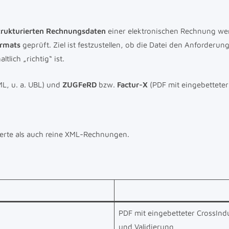
trukturierten Rechnungsdaten
einer elektronischen Rechnung w
ormats
geprüft. Ziel ist festzustellen, ob die Datei den Anforderung
tlich „richtig“ ist.
ML, u. a. UBL) und
ZUGFeRD
bzw.
Factur-X
(PDF mit eingebettete
erte als auch reine XML-Rechnungen.
PDF mit eingebetteter CrossIndu
und Validierung