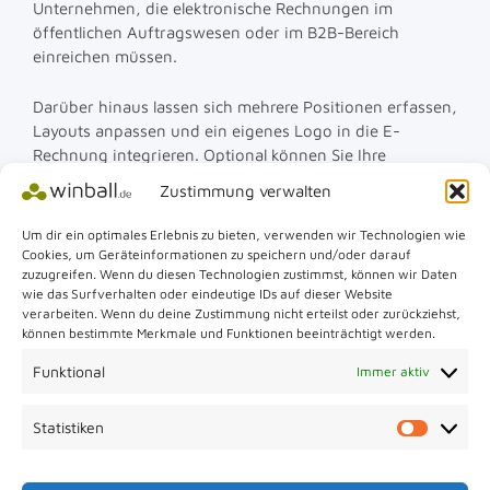
Unternehmen, die elektronische Rechnungen im
öffentlichen Auftragswesen oder im B2B-Bereich
einreichen müssen.
Darüber hinaus lassen sich mehrere Positionen erfassen,
Layouts anpassen und ein eigenes Logo in die E-
Rechnung integrieren. Optional können Sie Ihre
Rechnung mit einem Hintergrund-PDF (z. B. Briefpapier)
Zustimmung verwalten
kombinieren. Die automatische Generierung von
Rechnungsnummern sowie gespeicherte Profile für
Um dir ein optimales Erlebnis zu bieten, verwenden wir Technologien wie
Rechnungssteller und Kunden erleichtern die
Cookies, um Geräteinformationen zu speichern und/oder darauf
zuzugreifen. Wenn du diesen Technologien zustimmst, können wir Daten
regelmäßige Erstellung durch smarte Eingabehilfen von
wie das Surfverhalten oder eindeutige IDs auf dieser Website
E-Rechnungen erheblich.
verarbeiten. Wenn du deine Zustimmung nicht erteilst oder zurückziehst,
können bestimmte Merkmale und Funktionen beeinträchtigt werden.
So erstellen Sie E-Rechnungen wie ZUGFeRD- und
Funktional
Immer aktiv
XRechnungen online flexibel, strukturiert und ohne
monatliches Abo.
Statistiken
Statisti
Mehr Tipps gibt es in der ausführlicheren Version der
👉
E-Rechnungs-Generator-Anleitung.