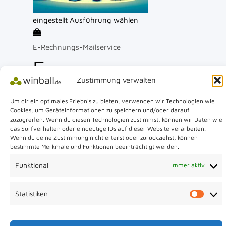
eingestellt
Ausführung wählen
E-Rechnungs-Mailservice
E-
Zustimmung verwalten
Rechnungs-
Um dir ein optimales Erlebnis zu bieten, verwenden wir Technologien wie
Cookies, um Geräteinformationen zu speichern und/oder darauf
Validator E-
zuzugreifen. Wenn du diesen Technologien zustimmst, können wir Daten wie
das Surfverhalten oder eindeutige IDs auf dieser Website verarbeiten.
Wenn du deine Zustimmung nicht erteilst oder zurückziehst, können
Mailservice
bestimmte Merkmale und Funktionen beeinträchtigt werden.
Funktional
Immer aktiv
50
Statistiken
Bewertet mit
0
von 5
Statis
42,00
€
/ Jahr mit 24-Tagen kostenloser
Testphase